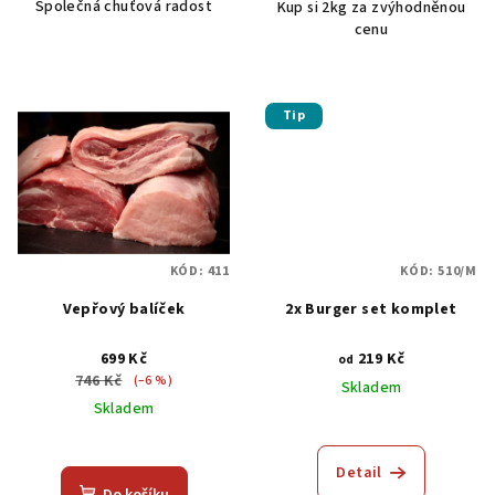
Společná chuťová radost
Kup si 2kg za zvýhodněnou
z
z
cenu
5
5
hvězdiček.
hvězdiček.
Tip
KÓD:
411
KÓD:
510/M
Vepřový balíček
2x Burger set komplet
699 Kč
219 Kč
od
746 Kč
(–6 %)
Skladem
Skladem
Průměrné
hodnocení
Detail
produktu
Do košíku