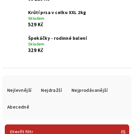
Krůtí prsa v celku XXL 2kg
Skladem
529 Kč
Špekáčky - rodinné balení
Skladem
329 Kč
Ř
a
Nejlevnější
Nejdražší
Nejprodávanější
z
e
Abecedně
n
í
p
Otevřít filtr