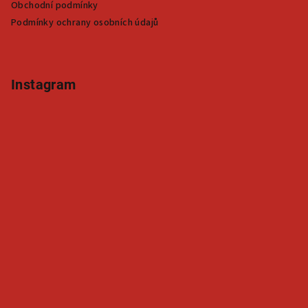
r
Obchodní podmínky
v
Podmínky ochrany osobních údajů
k
y
v
ý
Instagram
p
i
s
u