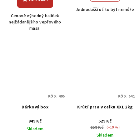
je
Jednodušší už to být nemůže
5,0
Cenově výhodný balíček
z
nejžádanějšího vepřového
5
masa
hvězdiček.
KÓD:
405
KÓD:
541
Dárkový box
Krůtí prsa v celku XXL 2kg
949 Kč
529 Kč
659 Kč
(–19 %)
Skladem
Skladem
Průměrné