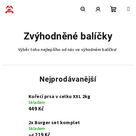
Přejít
na
obsah
Nákupní
Hledat
Přihlášení
Zvýhodněné balíčky
košík
Výběr toho nejlepšího od nás ve výhodném balíčku!
Nejprodávanější
Kuřecí prsa v celku XXL 2kg
Skladem
449 Kč
2x Burger set komplet
Skladem
219 Kč
od