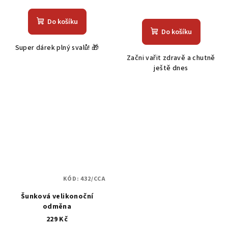
hodnocení
Průměrné
produktu
hodnocení
Do košíku
je
produktu
Do košíku
5,0
je
Super dárek plný svalů! 🎁
z
4,8
Začni vařit zdravě a chutně
5
z
ještě dnes
hvězdiček.
5
hvězdiček.
KÓD:
432/CCA
Šunková velikonoční
odměna
229 Kč