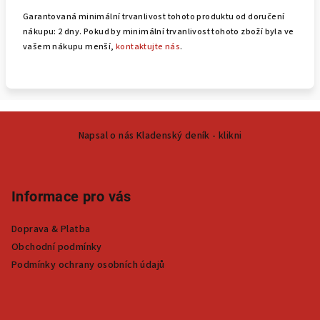
Garantovaná minimální trvanlivost tohoto produktu od doručení
nákupu: 2 dny. Pokud by minimální trvanlivost tohoto zboží byla ve
vašem nákupu menší,
kontaktujte nás
.
Z
Napsal o nás Kladenský deník - klikni
á
p
a
Informace pro vás
t
í
Doprava & Platba
Obchodní podmínky
Podmínky ochrany osobních údajů