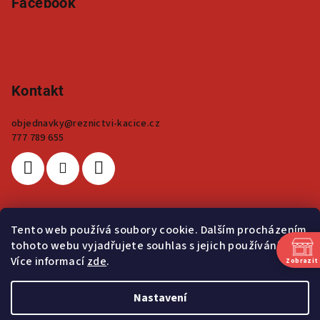
Facebook
Kontakt
objednavky
@
reznictvi-kacice.cz
777 789 655
Tento web používá soubory cookie. Dalším procházením
Přijímáme online platby
tohoto webu vyjadřujete souhlas s jejich používáním..
Více informací
zde
.
Zobrazit
Nastavení
Po