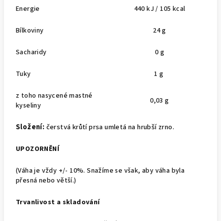
Energie
440 kJ / 105 kcal
Bílkoviny
24 g
Sacharidy
0 g
Tuky
1 g
z toho nasycené mastné
0,03 g
kyseliny
Složení:
čerstvá krůtí prsa umletá na hrubší zrno.
UPOZORNĚNÍ
(Váha je vždy +/- 10%. Snažíme se však, aby váha byla
přesná nebo větší.)
Trvanlivost a skladování