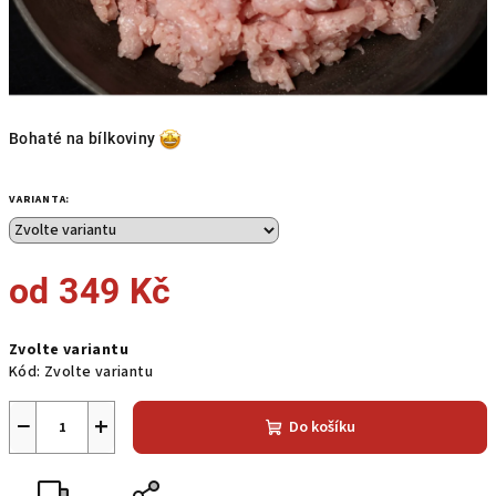
Bohaté na bílkoviny
VARIANTA:
od
349 Kč
Měrná
Zvolte variantu
cena:
Kód:
Zvolte variantu
−
+
Do košíku