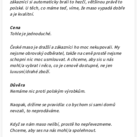
zákazníci si automaticky brali to hezčí, většinou právě to
polské. U těch, co máme teď, víme, že maso vypadá dobře
a je kvalitní.
Cena
Tohle je jednoduché.
České maso je dražší a zákazníci ho moc nekupovali. My
nejsme obrovský odběratel, takže na ceně prostě nejsme
schopni nic moc usmlouvat. A chceme, aby sis u nás
mohl/a vybrat i něco, co je cenově dostupné, ne jen
luxusní/drahé zboží.
Důvěra
Nemáme nic proti polským výrobkům.
Naopak, držíme se pravidla: co bychom si sami domů
nevzali, to neprodáváme.
Když se nám maso nelíbí, prostě ho nepřevezmeme.
Chceme, aby ses na nás mohl/a spolehnout.