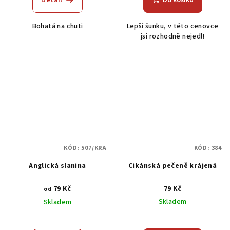
je
je
5,0
5,0
Bohatá na chuti
Lepší šunku, v této cenovce
z
z
jsi rozhodně nejedl!
5
5
hvězdiček.
hvězdiček.
KÓD:
507/KRA
KÓD:
384
Anglická slanina
Cikánská pečeně krájená
79 Kč
79 Kč
od
Skladem
Skladem
Průměrné
hodnocení