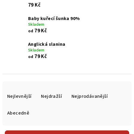
79 Kč
Baby kuřecí šunka 90%
Skladem
79 Kč
od
Anglická slanina
Skladem
79 Kč
od
Ř
a
Nejlevnější
Nejdražší
Nejprodávanější
z
e
Abecedně
n
í