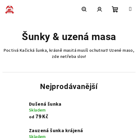
Přejít
na
obsah
Nákupní
Hledat
Přihlášení
Šunky & uzená masa
košík
Poctivá Kačická šunka, krásně masitá musíš ochutnat! Uzené maso,
zde netřeba slov!
Nejprodávanější
Dušená šunka
Skladem
79 Kč
od
Zauzená šunka krájená
Skladem