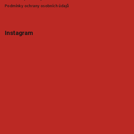
v
Podmínky ochrany osobních údajů
k
y
v
ý
Instagram
p
i
s
u