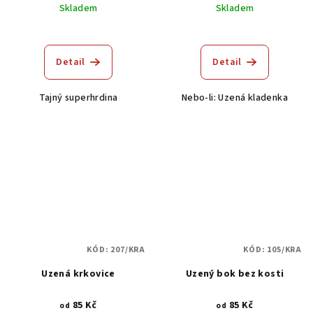
Skladem
Skladem
Průměrné
hodnocení
produktu
Detail
Detail
je
5,0
Tajný superhrdina
Nebo-li: Uzená kladenka
z
5
hvězdiček.
KÓD:
207/KRA
KÓD:
105/KRA
Uzená krkovice
Uzený bok bez kosti
85 Kč
85 Kč
od
od