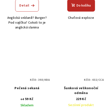
produktu
Detail
Do košíku
je
5,0
Anglická snídaně? Burger?
Chuťová exploze
z
Pod vajíčka? Cokoli to je
5
anglická slanina
hvězdiček.
KÓD:
393/KRA
KÓD:
432/CCA
Pečená sekaná
Šunková velikonoční
odměna
59 Kč
229 Kč
od
Sezónní produkt
Skladem