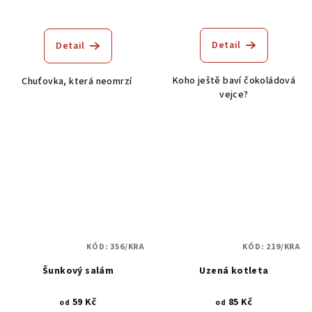
Průměrné
hodnocení
produktu
Detail
Detail
je
5,0
Koho ještě baví čokoládová
Chuťovka, která neomrzí
z
vejce?
5
hvězdiček.
KÓD:
356/KRA
KÓD:
219/KRA
Šunkový salám
Uzená kotleta
59 Kč
85 Kč
od
od