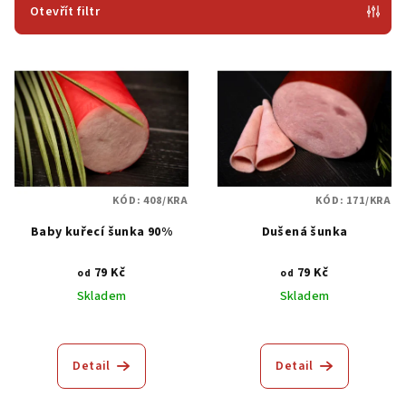
p
Otevřít filtr
r
V
o
ý
d
p
u
i
k
s
t
p
ů
KÓD:
408/KRA
KÓD:
171/KRA
r
Baby kuřecí šunka 90%
Dušená šunka
o
d
79 Kč
79 Kč
od
od
u
Skladem
Skladem
k
Průměrné
Průměrné
t
hodnocení
hodnocení
ů
produktu
produktu
Detail
Detail
je
je
5,0
5,0