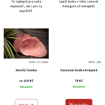
To nejlepší pro naše
Lepší šunku v této cenové
z
z
nejmenší , ale i pro ty
kategorii už nenajdeš
5
5
největší!
hvězdiček.
hvězdiček.
KÓD:
177/KRA
KÓD:
381
Hovězí šunka
Zauzená šunka krájená
119 Kč
79 Kč
od
Skladem
Skladem
Průměrné
Průměrné
hodnocení
hodnocení
produktu
produktu
Detail
Do košíku