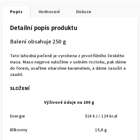
Popis
Hodnocení
Diskuze
Detailní popis produktu
Balení obsahuje 250 g
Tato lahodná pečeně je vyrobena z prvotřídního českého
masa. Maso nejprve naložíme v solném roztoku, pak dáme
do forem, uvaříme obarvíme karamelem, a dáme zasušit a
zaudit.
SLOŽENÍ
Výživové údaje na 100 g
Energie
518 kJ / 124 kcal
Bílkoviny
15,6 g