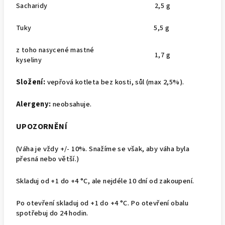
Sacharidy
2,5 g
Tuky
5,5 g
z toho nasycené mastné
1,7 g
kyseliny
Složení:
vepřová kotleta bez kosti, sůl (max 2,5%).
Alergeny:
neobsahuje.
UPOZORNĚNÍ
(Váha je vždy +/- 10%. Snažíme se však, aby váha byla
přesná nebo větší.)
Skladuj od +1 do +4 °C, ale nejdéle 10 dní od zakoupení.
Po otevření skladuj od +1 do +4 °C. Po otevření obalu
spotřebuj do 24 hodin.