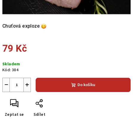
Chuťová exploze
79 Kč
Měrná
Skladem
cena:
Kód:
384
−
+
Do košíku
Zeptat se
Sdílet