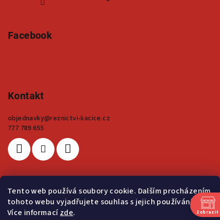
Facebook
Kontakt
objednavky
@
reznictvi-kacice.cz
777 789 655
Tento web používá soubory cookie. Dalším procházením
Přijímáme online platby
tohoto webu vyjadřujete souhlas s jejich používáním..
Více informací
zde
.
Zobrazit