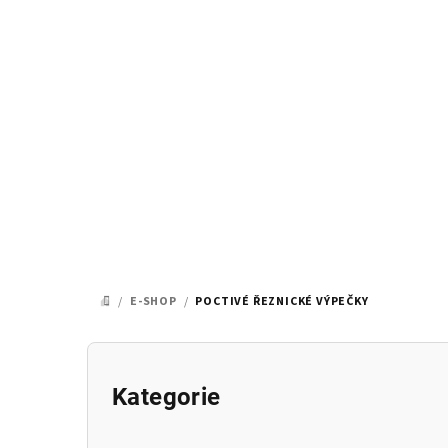
Přejít
na
obsah
/
E-SHOP
/
POCTIVÉ ŘEZNICKÉ VÝPEČKY
DOMŮ
P
o
Přeskočit
Kategorie
kategorie
s