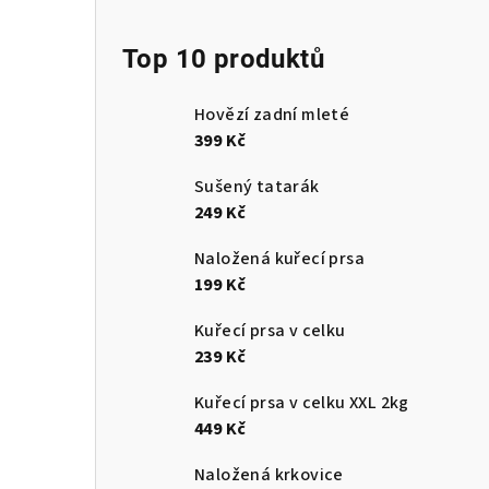
Top 10 produktů
Hovězí zadní mleté
399 Kč
Sušený tatarák
249 Kč
Naložená kuřecí prsa
199 Kč
Kuřecí prsa v celku
239 Kč
Kuřecí prsa v celku XXL 2kg
449 Kč
Naložená krkovice