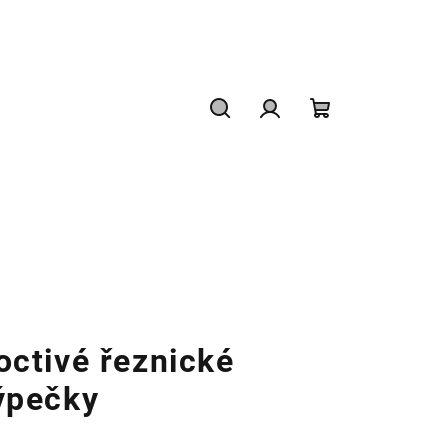
Hledat
Přihlášení
Nákupní
košík
octivé řeznické
ýpečky