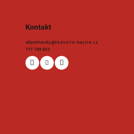
Kontakt
objednavky
@
reznictvi-kacice.cz
777 789 655