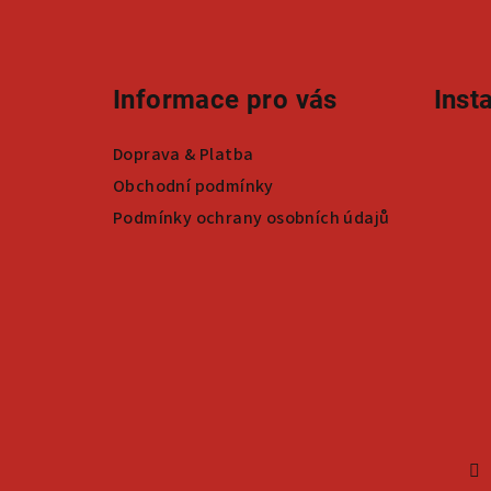
á
p
a
Informace pro vás
Inst
t
Doprava & Platba
í
Obchodní podmínky
Podmínky ochrany osobních údajů