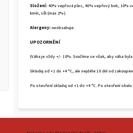
Složení:
40% vepřová plec, 40% vepřový bok, 10% ve
kmín, sůl (max 2%).
Alergeny:
neobsahuje.
UPOZORNĚNÍ
(Váha je vždy +/- 10%. Snažíme se však, aby váha byla
Skladuj od +1 do +4 °C, ale nejdéle 10 dní od zakoupen
Po otevření skladuj od +1 do +4 °C. Po otevření obalu