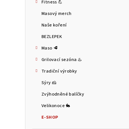
Fitness 💪
t
Masový merch
r
Naše koření
a
BEZLEPEK
n
Maso 🥩
n
Grilovací sezóna ♨️
í
p
Tradiční výrobky
a
Sýry 🧀
n
Zvýhodněné balíčky
e
Velikonoce 🐇
l
E-SHOP