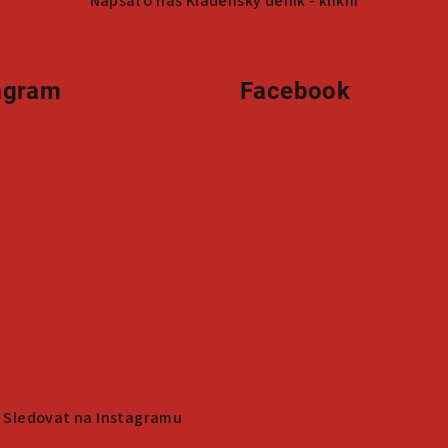
Napsal o nás Kladenský deník - klikni
agram
Facebook
Sledovat na Instagramu