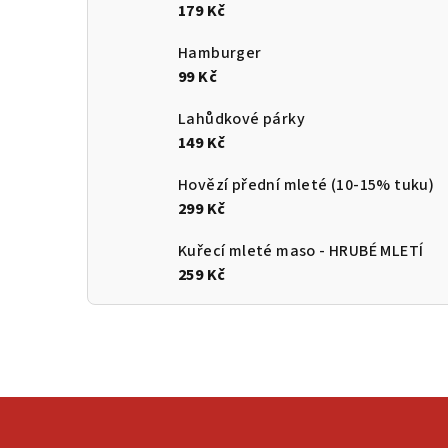
179 Kč
Hamburger
99 Kč
Lahůdkové párky
149 Kč
Hovězí přední mleté (10-15% tuku)
299 Kč
Kuřecí mleté maso - HRUBÉ MLETÍ
259 Kč
Z