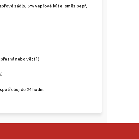
přové sádlo, 5% vepřové kůže, směs pepř,
 přesná nebo větší.)
í.
 spotřebuj do 24 hodin.