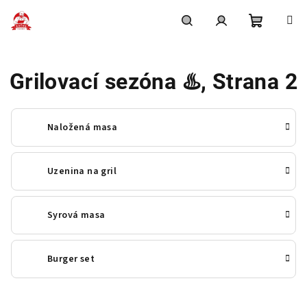
Přejít
na
obsah
Nákupní
Hledat
Přihlášení
Grilovací sezóna ♨️
, Strana 2
košík
Naložená masa
Uzenina na gril
Syrová masa
Burger set