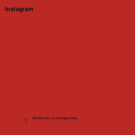
s
Instagram
u
Sledovat na Instagramu