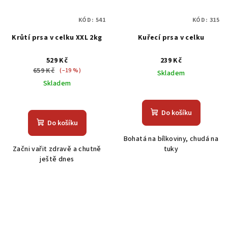
KÓD:
541
KÓD:
315
Krůtí prsa v celku XXL 2kg
Kuřecí prsa v celku
529 Kč
239 Kč
659 Kč
(–19 %)
Skladem
Skladem
Průměrné
Průměrné
hodnocení
hodnocení
produktu
Do košíku
produktu
je
Do košíku
je
5,0
Bohatá na bílkoviny, chudá na
4,8
z
Začni vařit zdravě a chutně
tuky
z
5
ještě dnes
5
hvězdiček.
hvězdiček.