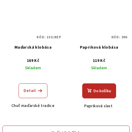
KÓD:
153/NEP
KÓD:
396
Maďarská klobása
Papriková klobása
169 Kč
119 Kč
Skladem
Skladem
Průměrné
hodnocení
produktu
Detail
Do košíku
je
3,0
Chuť maďarské tradice
Papriková slast
z
5
hvězdiček.