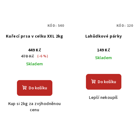
KÓD:
540
KÓD:
120
Kuřecí prsa v celku XXL 2kg
Lahůdkové párky
449 Kč
149 Kč
478 Kč
(–6 %)
Skladem
Skladem
Průměrné
Průměrné
hodnocení
hodnocení
produktu
Do košíku
produktu
je
Do košíku
je
5,0
Lepší nekoupíš
5,0
z
Kup si 2kg za zvýhodněnou
z
5
cenu
5
hvězdiček.
hvězdiček.