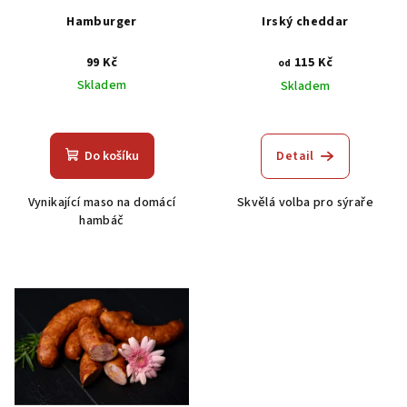
r
Hamburger
Irský cheddar
o
d
99 Kč
115 Kč
od
u
Skladem
Skladem
k
Průměrné
Průměrné
t
hodnocení
hodnocení
produktu
ů
produktu
Do košíku
Detail
je
je
5,0
5,0
Vynikající maso na domácí
Skvělá volba pro sýraře
z
z
hambáč
5
5
hvězdiček.
hvězdiček.