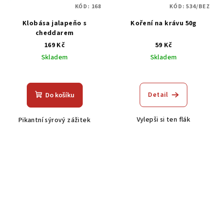
KÓD:
168
KÓD:
534/BEZ
Klobása jalapeňo s
Koření na krávu 50g
cheddarem
169 Kč
59 Kč
Skladem
Skladem
Průměrné
hodnocení
produktu
Detail
Do košíku
je
5,0
Vylepši si ten flák
Pikantní sýrový zážitek
z
5
hvězdiček.