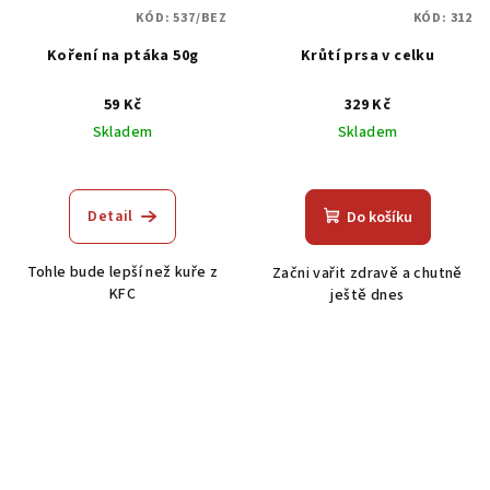
KÓD:
537/BEZ
KÓD:
312
Koření na ptáka 50g
Krůtí prsa v celku
59 Kč
329 Kč
Skladem
Skladem
Průměrné
Průměrné
hodnocení
hodnocení
produktu
produktu
Detail
Do košíku
je
je
5,0
5,0
Tohle bude lepší než kuře z
Začni vařit zdravě a chutně
z
z
KFC
ještě dnes
5
5
hvězdiček.
hvězdiček.