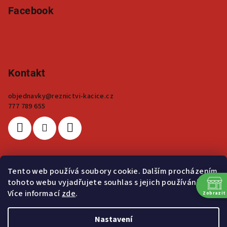
Facebook
Kontakt
objednavky
@
reznictvi-kacice.cz
777 789 655
Tento web používá soubory cookie. Dalším procházením
Přijímáme online platby
tohoto webu vyjadřujete souhlas s jejich používáním..
Více informací
zde
.
Zobrazit
Nastavení