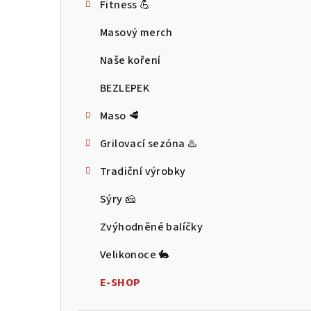
Fitness 💪
t
Masový merch
r
Naše koření
a
BEZLEPEK
n
Maso 🥩
n
Grilovací sezóna ♨️
í
p
Tradiční výrobky
a
Sýry 🧀
n
Zvýhodněné balíčky
e
Velikonoce 🐇
l
E-SHOP