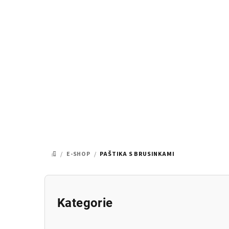
Přejít
na
obsah
/
E-SHOP
/
PAŠTIKA S BRUSINKAMI
DOMŮ
P
o
Přeskočit
Kategorie
kategorie
s