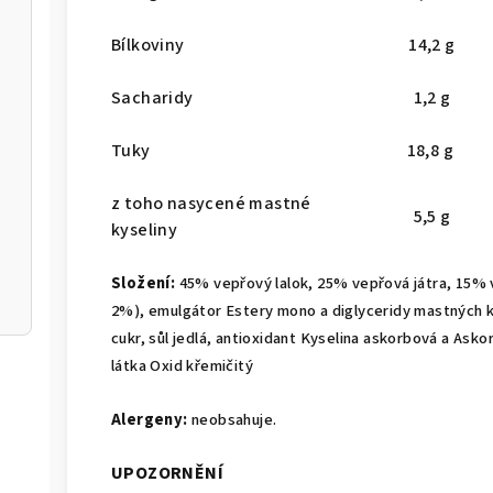
Bílkoviny
14,2 g
Sacharidy
1,2 g
Tuky
18,8 g
z toho nasycené mastné
5,5 g
kyseliny
Složení:
45% vepřový lalok, 25% vepřová játra, 15% 
2%),
emulgátor Estery mono a diglyceridy mastných ky
cukr, sůl jedlá, antioxidant Kyselina askorbová a Ask
látka Oxid křemičitý
Alergeny:
neobsahuje.
UPOZORNĚNÍ