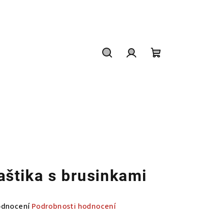
Hledat
Přihlášení
Nákupní
košík
aštika s brusinkami
měrné
odnocení
Podrobnosti hodnocení
nocení