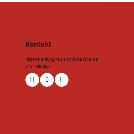
Kontakt
objednavky
@
reznictvi-kacice.cz
777 789 655