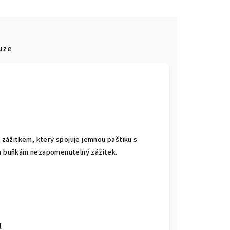
uze
 zážitkem, který spojuje jemnou paštiku s
ým buňkám nezapomenutelný zážitek.
l