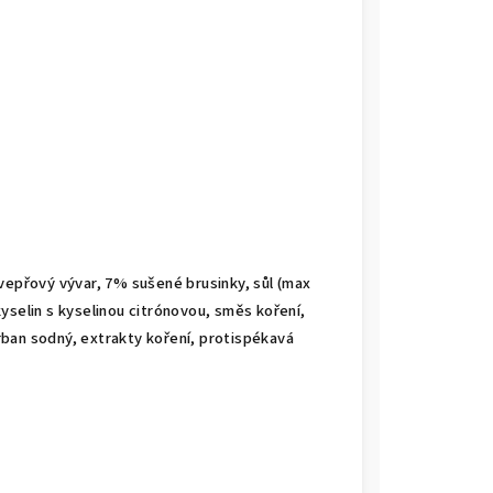
vepřový vývar, 7% sušené brusinky, sůl (max
selin s kyselinou citrónovou, směs koření,
orban sodný, extrakty koření, protispékavá