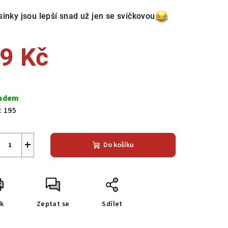
duktu
sinky jsou lepší snad už jen se svíčkovou
9 Kč
zdiček.
ná
a:
adem
:
195
+
Do košíku
sk
Zeptat se
Sdílet