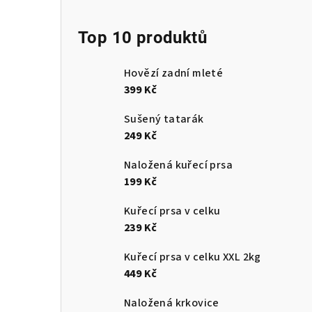
Top 10 produktů
Hovězí zadní mleté
399 Kč
Sušený tatarák
249 Kč
Naložená kuřecí prsa
199 Kč
Kuřecí prsa v celku
239 Kč
Kuřecí prsa v celku XXL 2kg
449 Kč
Naložená krkovice