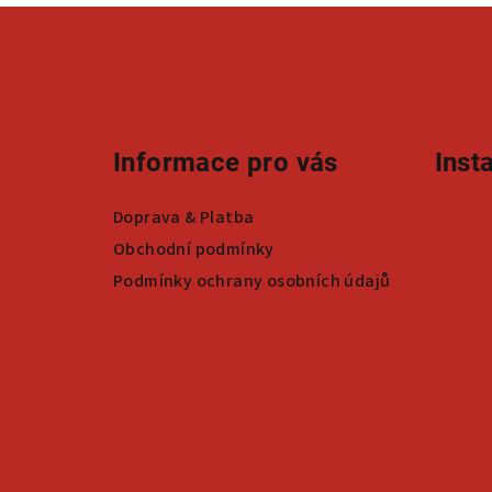
Z
á
p
a
Informace pro vás
Inst
t
Doprava & Platba
í
Obchodní podmínky
Podmínky ochrany osobních údajů