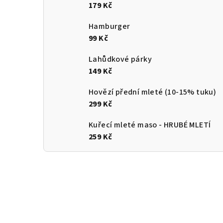
179 Kč
Hamburger
99 Kč
Lahůdkové párky
149 Kč
Hovězí přední mleté (10-15% tuku)
299 Kč
Kuřecí mleté maso - HRUBÉ MLETÍ
259 Kč